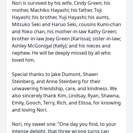
Nori is survived by his wife, Cindy Green; his
mother, Machiko Hayashi; his father, Toji
Hayashi; his brother, Yuji Hayashi; his aunts,
Mitsuko Seki and Haruo Seki, cousins Kumi-chan
and Yoko chan, his mother-in-law Kathy Green;
brother-in-law Joey Green (Karissa); sister-in-law;
Ashley McGonigal (Kelly); and his nieces and
nephew. He will be deeply missed by all who
loved him.
Special thanks to Jake Dumont, Shawn
Steinberg, and Anne Steinberg for their
unwavering friendship, care, and kindness. We
also sincerely thank Kim, Lindsay, Ryan, Shawna,
Emily, Gooch, Terry, Rich, and Elissa, for knowing
and loving Nori.
Nori, my sweet one: “One day you find, to your
intense delight, that three wrong turns can