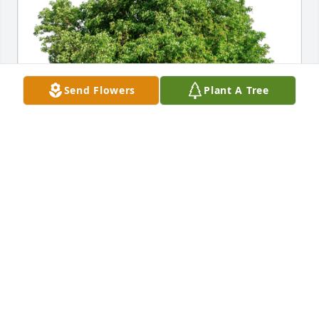
Send Flowers
Plant A Tree
George has purchased Eco-Friendly Memorial Trees 
for Norichika "Nori" Hayashi
GEORGE
Oct 22, 2024
Visits: 558